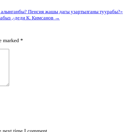
 алынганбы? Пенсия жашы дагы узартылганы туурабы?»
абыз ,-деди К. Кимсанов
→
re marked
*
e next time I comment.