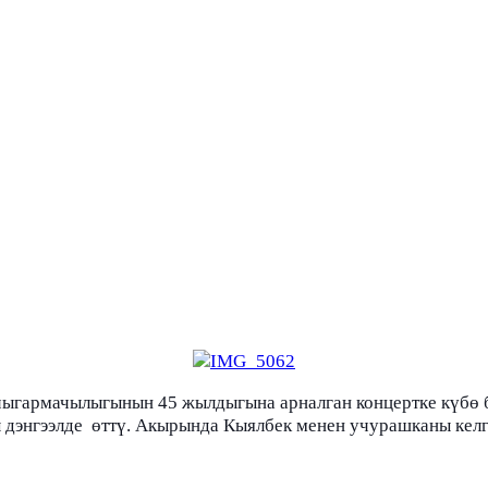
гармачылыгынын 45 жылдыгына арналган концертке күбө бо
 дэнгээлде өттү. Акырында Кыялбек менен учурашканы келг