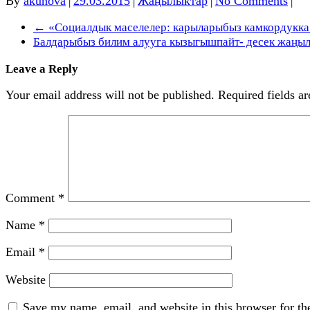
By
akunova
29.03.2015
Жаңылыктар
No Comments
|
|
|
|
←
«Социалдык маселелер: карыларыбыз камкордукка
Балдарыбыз билим алууга кызыгышпайт- десек жаңыл
Leave a Reply
Your email address will not be published.
Required fields a
Comment
*
Name
*
Email
*
Website
Save my name, email, and website in this browser for th