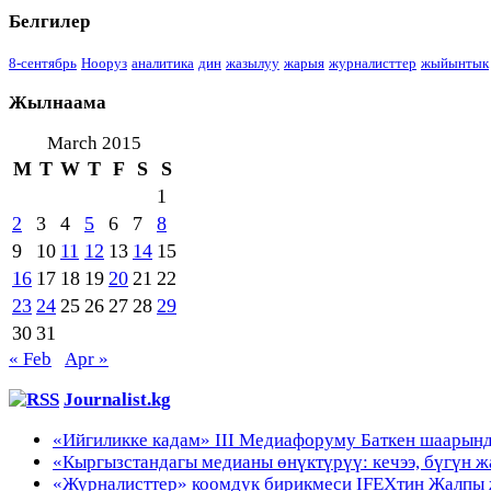
Белгилер
8-сентябрь
Нооруз
аналитика
дин
жазылуу
жарыя
журналисттер
жыйынтык
Жылнаама
March 2015
M
T
W
T
F
S
S
1
2
3
4
5
6
7
8
9
10
11
12
13
14
15
16
17
18
19
20
21
22
23
24
25
26
27
28
29
30
31
« Feb
Apr »
Journalist.kg
«Ийгиликке кадам» III Медиафоруму Баткен шаарынд
«Кыргызстандагы медианы өнүктүрүү: кечээ, бүгүн
«Журналисттер» коомдук бирикмеси IFEXтин Жалп