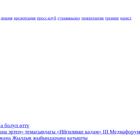
лекция
презентация
пресс-клуб
сурамжылоо
тилектештик
тренинг
юрист
а болуп өттү
 жана эртеӊ» темасындагы «Ийгиликке кадам» III Медиа
ы жана Жылдык жыйындарына катышты