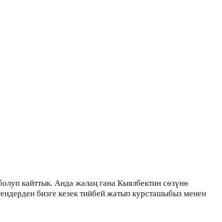
луп кайттык. Анда жалаң гана Кыялбектин сөзүнө
ендерден бизге кезек тийбей жатып курсташыбыз менен