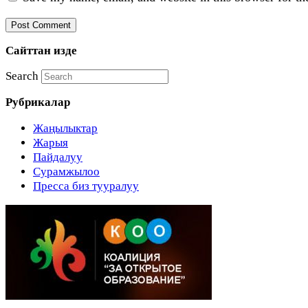
Сайттан изде
Search
Рубрикалар
Жаңылыктар
Жарыя
Пайдалуу
Сурамжылоо
Пресса биз тууралуу