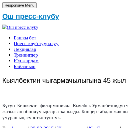
Responsive Menu
Ош пресс-клубу
Башкы бет
Пресс-клуб тууралуу
Лекциялар
Тренингдер
Юр жардам
Байланыш
Кыялбектин чыгармачылыгына 45 жыл
Бүгүн Бишкекте филармонияда Кыялбек Урманбетовдун чы
жазылган обондуу ырлар аткарылды. Концерт абдан жакшы
учурашып, сүрөткө түштүк.