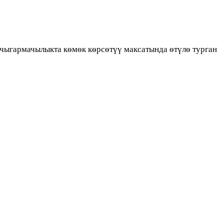
чыгармачылыкта кѳмѳк кѳрсѳтүү максатында ѳтүлѳ турган