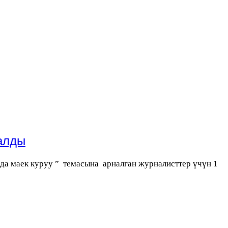
талды
а маек куруу ” темасына арналган журналисттер үчүн 1