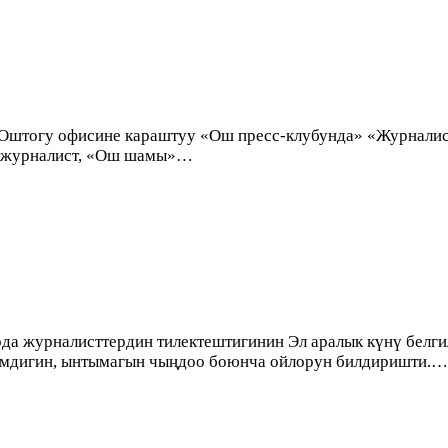
Оштогу офисине караштуу «Ош пресс-клубунда» «Журналист
у журналист, «Ош шамы»…
а журналисттердин тилектештигинин Эл аралык күнү белгил
мдигин, ынтымагын чыңдоо боюнча ойлорун билдиришти.…