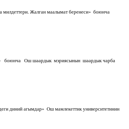
 милдеттери. Жалган маалымат беренеси» боюнча
к» боюнча Ош шаардык мэриясынын шаардык чарба
ги диний агымдар» Ош мамлекеттик университетинин