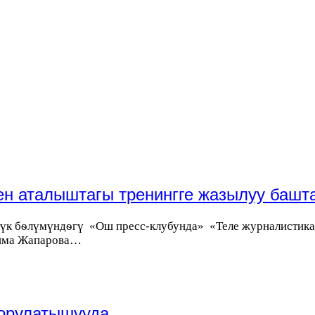
ген аталыштагы тренингге жазылуу баш
үк бѳлүмүндѳгү «Ош пресс-клубунда» «Теле журналистикад
лима Жапарова…
горулатышууда