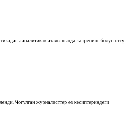
икадагы аналитика» аталышындагы тренинг болуп ѳттү.
енди. Чогулган журналисттер ѳз кесиптериндеги