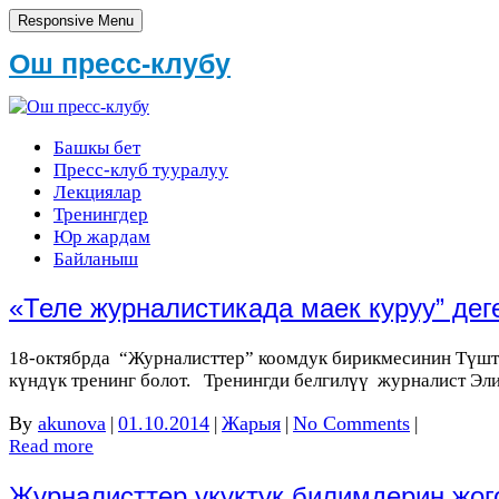
Responsive Menu
Ош пресс-клубу
Башкы бет
Пресс-клуб тууралуу
Лекциялар
Тренингдер
Юр жардам
Байланыш
«Теле журналистикада маек куруу” де
18-октябрда “Журналисттер” коомдук бирикмесинин Түшт
күндүк тренинг болот. Тренингди белгилүү журналист Э
By
akunova
01.10.2014
Жарыя
No Comments
|
|
|
|
Read more
Журналисттер укуктук билимдерин жо