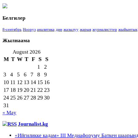
Белгилер
8-сентябрь
Нооруз
аналитика
дин
жазылуу
жарыя
журналисттер
жыйынтык
Жылнаама
August 2026
M
T
W
T
F
S
S
1
2
3
4
5
6
7
8
9
10
11
12
13
14
15
16
17
18
19
20
21
22
23
24
25
26
27
28
29
30
31
« May
Journalist.kg
«Ийгиликке кадам» III Медиафоруму Баткен шаарынд