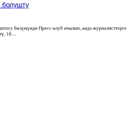
э болушту
штогу бѳлүмүндѳ Пресс-клуб ачылып, анда журналисттерге 
тү. 10…