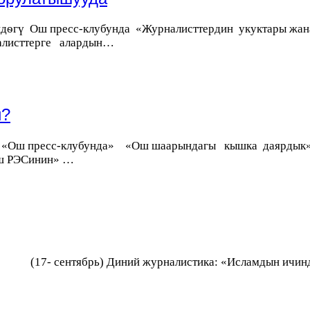
ѳгү Ош пресс-клубунда «Журналисттердин укуктары жана
налисттерге алардын…
й?
н «Ош пресс-клубунда» «Ош шаарындагы кышка даярды
Ош РЭСинин» …
(17- сентябрь) Диний журналистика: «Исламдын ичинде