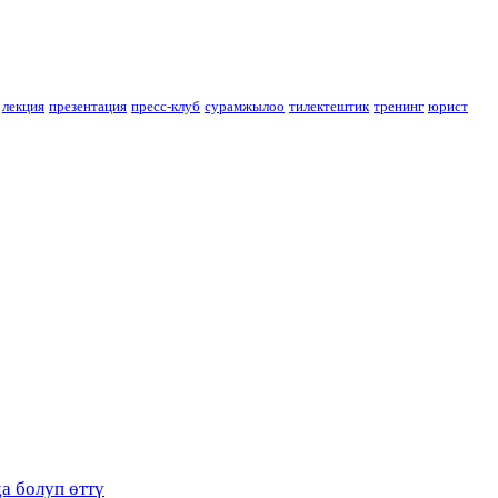
лекция
презентация
пресс-клуб
сурамжылоо
тилектештик
тренинг
юрист
а болуп өттү