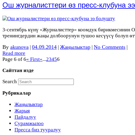
Ош журналисттери өз пресс-клубуна э
3-сентябрь күнү «Журналисттер» коомдук бирикмесинин О
тренингдердин жаңы долбоорунун тушоо кесүүсү болуп ѳт
By
akunova
04.09.2014
Жаңылыктар
No Comments
|
|
|
|
Read more
Page 6 of 6
« First
«
...
2
3
4
5
6
Сайттан изде
Search
Рубрикалар
Жаңылыктар
Жарыя
Пайдалуу
Сурамжылоо
Пресса биз тууралуу