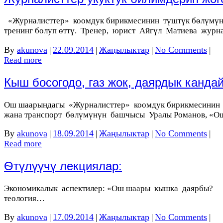
«Журналисттер» коомдук бирикмесинин түштүк бѳлүмүнд
тренинг болуп ѳттү. Тренер, юрист Айгүл Матиева жур
By
akunova
22.09.2014
Жаңылыктар
No Comments
|
|
|
|
Read more
Кыш босогодо, газ жок, даярдык канда
Ош шаарындагы «Журналисттер» коомдук бирикмесини
жана транспорт бѳлүмүнүн башчысы Уралы Романов, «
By
akunova
18.09.2014
Жаңылыктар
No Comments
|
|
|
|
Read more
Ѳтүлүүчү лекциялар:
Экономикалык аспектилер: «Ош шаары кышка даярбы? 
теология…
By
akunova
17.09.2014
Жаңылыктар
No Comments
|
|
|
|