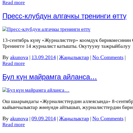
Read more
Пресс-клубдун алгачкы тренинги өттү
13-сентябрь күнү «Журналисттер» коомдук бирикмесинин 
Тренингге 14 журналист катышты. Окутууну тажрыйбалу
By
akunova
13.09.2014
Жаңылыктар
No Comments
|
|
|
|
Read more
Бул күн майрамга айланса…
Ош шаарындагы «Журналисттердин аллеясында» 8-сентябрд
кыйынчылыктар жѳнүндѳ айтышып, журналисттердин бири
By
akunova
09.09.2014
Жаңылыктар
No Comments
|
|
|
|
Read more